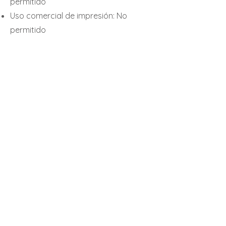
permitido
Uso comercial de impresión: No
permitido
Decoración en un espacio comercial:
No permitido.
Método de pago
Se aceptan pagos mediante
transferencia bancaria, así como a
través de la aplicación CLIP, utilizando
un enlace especial que permite al
cliente realizar el pago con tarjeta de
crédito o débito.