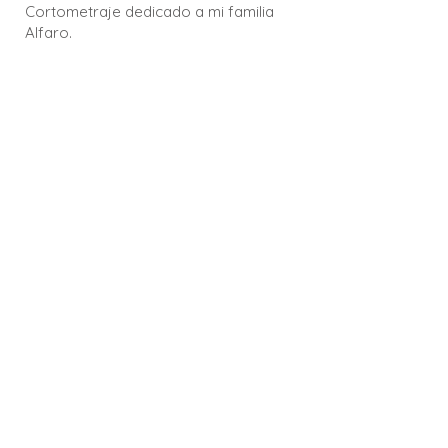
Cortometraje dedicado a mi familia
Alfaro.
Dirección: Andrea Alfaro
Fotografía: Andrea Alfaro
Elenco: Andrea Alfaro
Diseño sonoro: Luis Gerardo Rodríguez
Música: Luis Gerardo Rodríguez
Año: 2024
Duración: 1 minuto