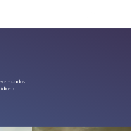
tos
Proyectos
More
O
crear mundos
idiana.