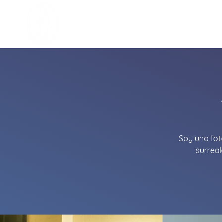
General
Gener
Soy una fot
surrea