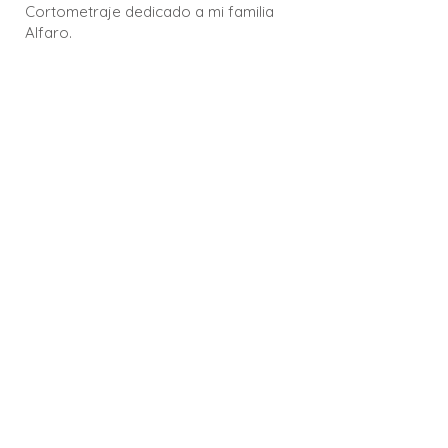
Cortometraje dedicado a mi familia
Alfaro.
Dirección: Andrea Alfaro
Fotografía: Andrea Alfaro
Elenco: Andrea Alfaro
Diseño sonoro: Luis Gerardo Rodríguez
Música: Luis Gerardo Rodríguez
Año: 2024
Duración: 1 minuto